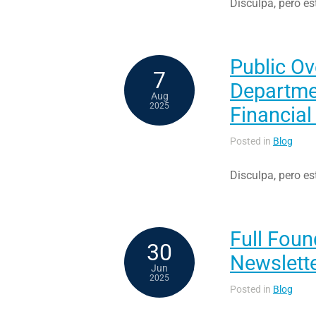
Disculpa, pero es
Public O
7
Departme
Aug
2025
Financial
Posted in
Blog
Disculpa, pero es
Full Foun
30
Newslett
Jun
2025
Posted in
Blog