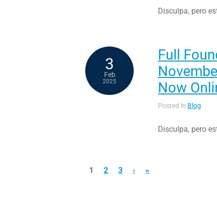
Disculpa, pero es
Full Foun
3
November
Feb
2025
Now Onli
Posted in
Blog
Disculpa, pero es
1
2
3
›
»