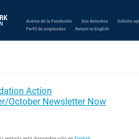
Acerca de la Fundación
Sus derechos
Solicite ay
Perfil de empleados
Return to English
dation Action
r/October Newsletter Now
ta entrada está disponible sólo en
English
.