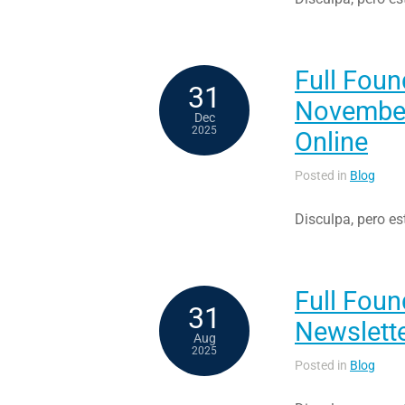
Full Foun
31
November
Dec
2025
Online
Posted in
Blog
Disculpa, pero es
Full Foun
31
Newslett
Aug
2025
Posted in
Blog