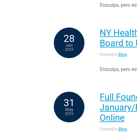
Disculpa, pero es
NY Healt
28
Board to 
Jun
2025
Posted in
Blog
Disculpa, pero es
Full Foun
31
January/
May
2025
Online
Posted in
Blog