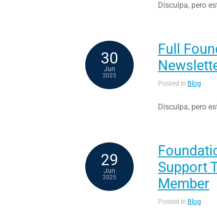
Disculpa, pero es
Full Fou
30
Newslett
Jun
2025
Posted in
Blog
Disculpa, pero es
Foundati
29
Support T
Jun
2025
Member
Posted in
Blog