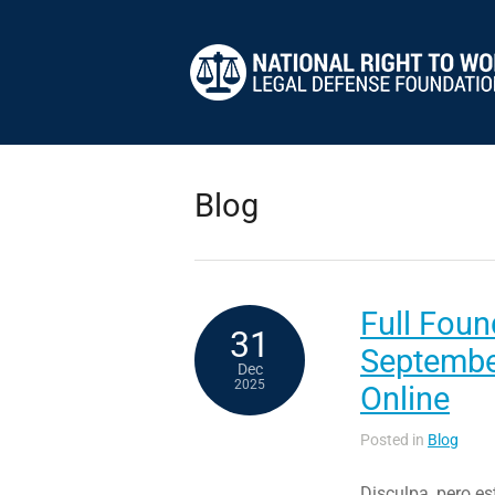
Blog
Full Foun
31
Septembe
Dec
2025
Online
Posted in
Blog
Disculpa, pero es