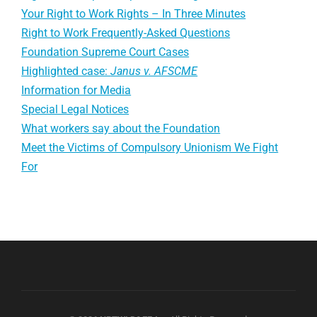
Your Right to Work Rights – In Three Minutes
Right to Work Frequently-Asked Questions
Foundation Supreme Court Cases
Highlighted case:
Janus v. AFSCME
Information for Media
Special Legal Notices
What workers say about the Foundation
Meet the Victims of Compulsory Unionism We Fight
For